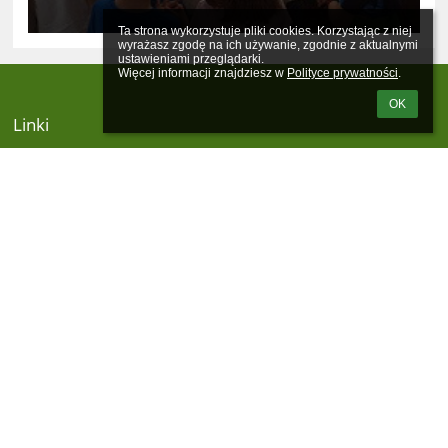
Ta strona wykorzystuje pliki cookies. Korzystając z niej 
wyrażasz zgodę na ich używanie, zgodnie z aktualnymi 
ustawieniami przeglądarki.

Więcej informacji znajdziesz w 
Polityce prywatności
.
OK
Linki
Wsparcie techniczne
EduPage - RODO
Mapa strony
Kontakt
Aktualności
Kontakty
Zespół Szkolno-Przedszkolny w Kozłowie
szkola@zspkozlowo.pl
(89) 626-70-26