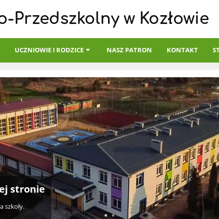
o-Przedszkolny w Kozłowie
I
UCZNIOWIE I RODZICE
NASZ PATRON
KONTAKT
S
j stronie
a szkoły.