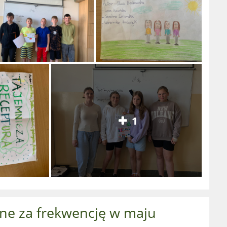
1
ione za frekwencję w maju