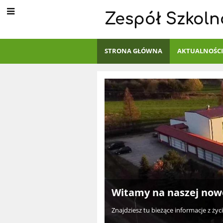
Zespół Szkoln
STRONA GŁÓWNA
AKTUALNOŚC
Strona
główna
Witamy na naszej nowe
Znajdziesz tu bieżące informacje z życi