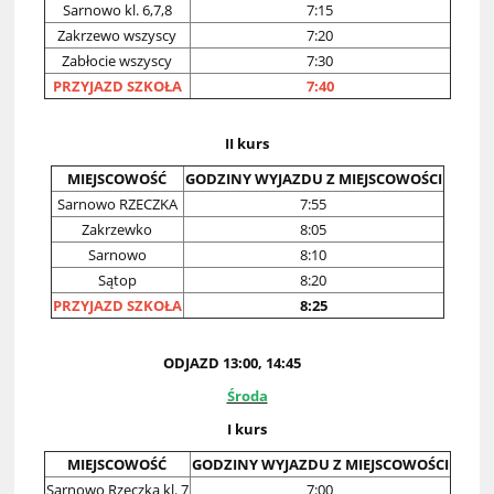
Sarnowo kl. 6,7,8
7:15
Zakrzewo wszyscy
7:20
Zabłocie wszyscy
7:30
PRZYJAZD SZKOŁA
7:40
II kurs
MIEJSCOWOŚĆ
GODZINY WYJAZDU Z MIEJSCOWOŚCI
Sarnowo RZECZKA
7:55
Zakrzewko
8:05
Sarnowo
8:10
Sątop
8:20
PRZYJAZD SZKOŁA
8:25
ODJAZD 13:00, 14:45
Środa
I kurs
MIEJSCOWOŚĆ
GODZINY WYJAZDU Z MIEJSCOWOŚCI
Sarnowo Rzeczka kl. 7
7:00