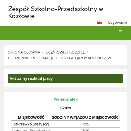
Zespół Szkolno-Przedszkolny w
Kozłowie
Logowanie
STRONA GŁÓWNA
/
UCZNIOWIE I RODZICE
/
CODZIENNIE INFORMACJE
/
ROZKŁAD JAZDY AUTOBUSÓW
Rozkład
Aktualny rozkład jazdy
jazdy
autobusów
Poniedziałek
I kurs
MIEJSCOWOŚĆ
GODZINY WYJAZDU Z MIEJSCOWOŚCI
Zakrzewko (wszyscy)
7:15
Sarnowo - Przedszkole
7:20