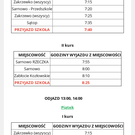
Zakrzewko (wszyscy)
7:15
Sarnowo - Przedszkole
7:20
Zakrzewo (wszyscy)
7:25
Sątop
7:35
PRZYJAZD SZKOŁA
7:40
II kurs
MIEJSCOWOŚĆ
GODZINY WYJAZDU Z MIEJSCOWOŚCI
Sarnowo RZECZKA
7:55
Sarnowo
8:00
Zabłocie Kozłowskie
8:10
PRZYJAZD SZKOŁA
8:25
ODJAZD 13:00, 14:00
Piątek
I kurs
MIEJSCOWOŚĆ
GODZINY WYJAZDU Z MIEJSCOWOŚCI
Zakrzewko (wszyscy)
7:15