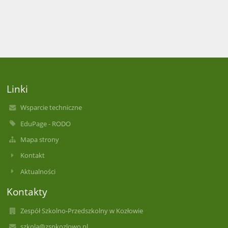
Linki
Wsparcie techniczne
EduPage - RODO
Mapa strony
Kontakt
Aktualności
Kontakty
Zespół Szkolno-Przedszkolny w Kozłowie
szkola@zspkozlowo.pl