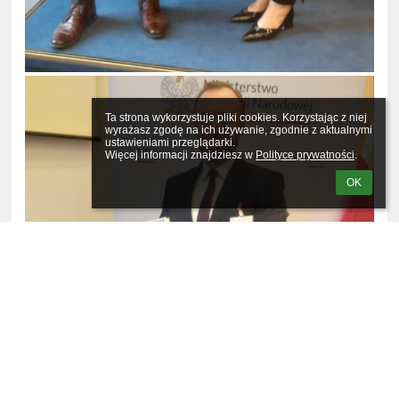
Ta strona wykorzystuje pliki cookies. Korzystając z niej 
wyrażasz zgodę na ich używanie, zgodnie z aktualnymi 
ustawieniami przeglądarki.

Więcej informacji znajdziesz w 
Polityce prywatności
.
OK