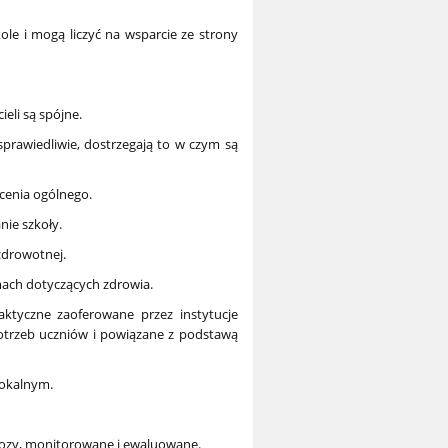
kole i mogą liczyć na wsparcie ze strony
ieli są spójne.
e sprawiedliwie, dostrzegają to w czym są
cenia ogólnego.
nie szkoły.
 zdrowotnej.
amach dotyczących zdrowia.
aktyczne zaoferowane przez instytucje
otrzeb uczniów i powiązane z podstawą
lokalnym.
gnozy, monitorowane i ewaluowane.