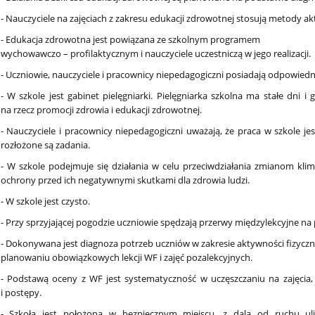
- Nauczyciele na zajęciach z zakresu edukacji zdrowotnej stosują metody ak
- Edukacja zdrowotna jest powiązana ze szkolnym programem
wychowawczo – profilaktycznym i nauczyciele uczestniczą w jego realizacji.
- Uczniowie, nauczyciele i pracownicy niepedagogiczni posiadają odpowie
- W szkole jest gabinet pielęgniarki. Pielęgniarka szkolna ma stałe dni i 
na rzecz promocji zdrowia i edukacji zdrowotnej.
- Nauczyciele i pracownicy niepedagogiczni uważają, że praca w szkole j
rozłożone są zadania.
- W szkole podejmuje się działania w celu przeciwdziałania zmianom klim
ochrony przed ich negatywnymi skutkami dla zdrowia ludzi.
- W szkole jest czysto.
- Przy sprzyjającej pogodzie uczniowie spędzają przerwy międzylekcyjne na
- Dokonywana jest diagnoza potrzeb uczniów w zakresie aktywności fizyczn
planowaniu obowiązkowych lekcji WF i zajęć pozalekcyjnych.
- Podstawą oceny z WF jest systematyczność w uczęszczaniu na zajęcia,
i postępy.
- Szkoła jest położona w bezpiecznym miejscu, z dala od ruchu uli