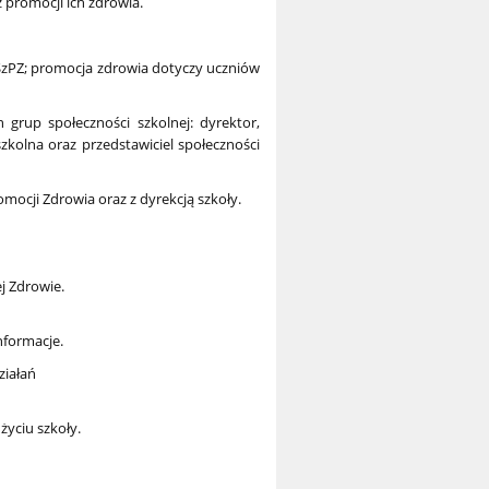
 promocji ich zdrowia.
m SzPZ; promocja zdrowia dotyczy uczniów
 grup społeczności szkolnej: dyrektor,
szkolna oraz przedstawiciel społeczności
mocji Zdrowia oraz z dyrekcją szkoły.
j Zdrowie.
nformacje.
ziałań
życiu szkoły.