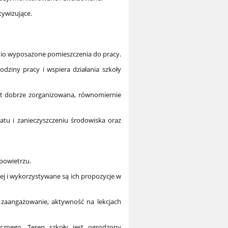
tywizujące.
dnio wyposażone pomieszczenia do pracy.
godziny pracy i wspiera działania szkoły
est dobrze zorganizowana, równomiernie
atu i zanieczyszczeniu środowiska oraz
powietrzu.
ej i wykorzystywane są ich propozycje w
 zaangażowanie, aktywność na lekcjach
cznego. Teren szkoły jest ogrodzony