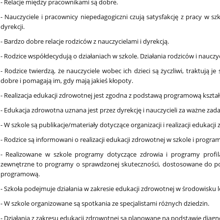
- Relacje między pracownikami są dobre.
- Nauczyciele i pracownicy niepedagogiczni czują satysfakcję z pracy w sz
dyrekcji.
- Bardzo dobre relacje rodziców z nauczycielami i dyrekcją.
- Rodzice współdecydują o działaniach w szkole. Działania rodziców i nauczyc
- Rodzice twierdzą, że nauczyciele wobec ich dzieci są życzliwi, traktują j
dobre i pomagają im, gdy mają jakieś kłopoty.
- Realizacja edukacji zdrowotnej jest zgodna z podstawą programową kształ
- Edukacja zdrowotna uznana jest przez dyrekcję i nauczycieli za ważne zada
- W szkole są publikacje/materiały dotyczące organizacji i realizacji edukacji
- Rodzice są informowani o realizacji edukacji zdrowotnej w szkole i progr
- Realizowane w szkole programy dotyczące zdrowia i programy profil
zewnętrzne to programy o sprawdzonej skuteczności, dostosowane do p
programową.
- Szkoła podejmuje działania w zakresie edukacji zdrowotnej w środowisku 
- W szkole organizowane są spotkania ze specjalistami różnych dziedzin.
- Działania z zakresu edukacji zdrowotnej są planowane na podstawie dia