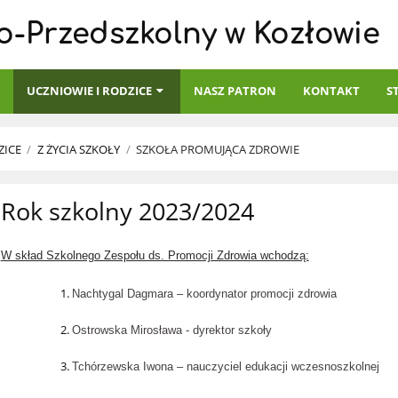
o-Przedszkolny w Kozłowie
I
UCZNIOWIE I RODZICE
NASZ PATRON
KONTAKT
S
ZICE
/
Z ŻYCIA SZKOŁY
/
SZKOŁA PROMUJĄCA ZDROWIE
Rok szkolny 2023/2024
W skład Szkolnego Zespołu ds. Promocji Zdrowia wchodzą:
Nachtygal Dagmara – koordynator promocji zdrowia
Ostrowska Mirosława - dyrektor szkoły
Tchórzewska Iwona – nauczyciel edukacji wczesnoszkolnej