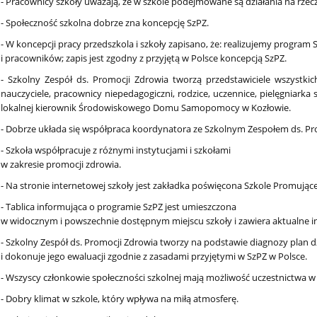
- Pracownicy szkoły uważają, że w szkole podejmowane są działania na rzecz
- Społeczność szkolna dobrze zna koncepcję SzPZ.
- W koncepcji pracy przedszkola i szkoły zapisano, że: realizujemy progra
i pracowników; zapis jest zgodny z przyjętą w Polsce koncepcją SzPZ.
- Szkolny Zespół ds. Promocji Zdrowia tworzą przedstawiciele wszystkich
nauczyciele, pracownicy niepedagogiczni, rodzice, uczennice, pielęgniarka 
lokalnej kierownik Środowiskowego Domu Samopomocy w Kozłowie.
- Dobrze układa się współpraca koordynatora ze Szkolnym Zespołem ds. Pro
- Szkoła współpracuje z różnymi instytucjami i szkołami
w zakresie promocji zdrowia.
- Na stronie internetowej szkoły jest zakładka poświęcona Szkole Promujące
- Tablica informująca o programie SzPZ jest umieszczona
w widocznym i powszechnie dostępnym miejscu szkoły i zawiera aktualne i
- Szkolny Zespół ds. Promocji Zdrowia tworzy na podstawie diagnozy plan d
i dokonuje jego ewaluacji zgodnie z zasadami przyjętymi w SzPZ w Polsce.
- Wszyscy członkowie społeczności szkolnej mają możliwość uczestnictwa w 
- Dobry klimat w szkole, który wpływa na miłą atmosferę.